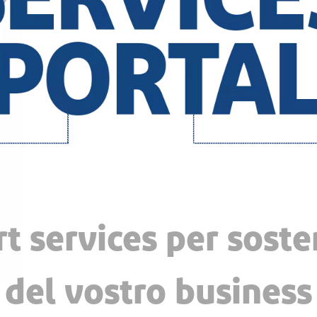
t services per soste
del vostro business