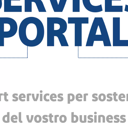
t services per soste
del vostro business